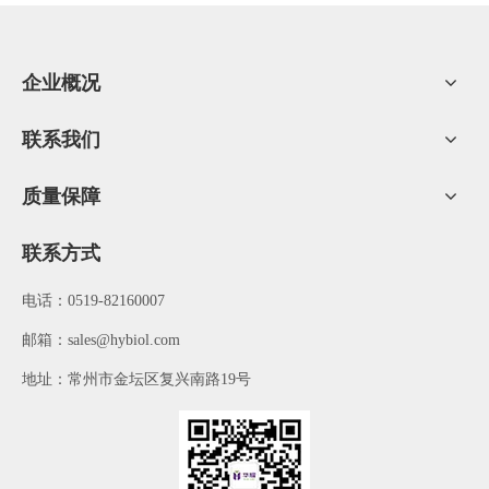
2、肠衣结构的合理性：肠衣合理的结构设计能给香肠提供一
个理想的包装。
3、肠衣膜强度：好的机械强度能满足各种灌装打卡机的要
企业概况
求，从而减少使用过程中肠衣膜的损耗。
4、收缩率的稳定性：指同一卷或同一批肠衣收缩率一致性的
联系我们
好坏，若收缩率的上下浮动较大会造成同一规格的香肠长短、粗细
不均匀，会给您装箱及销售带来很多的麻烦。
5、色泽均匀度：对带颜色的肠衣而言，均匀的色泽能给香肠
质量保障
的外观质量争光添彩，使其外观漂亮，能吸引消费者的注意。
6、肠衣开口性：开口性好坏对香肠的灌装是很重要的。若开
联系方式
口性不好，则肠衣套管及充填都较费劲，会直接影响到操作工人的
工作效率。
电话：0519-82160007
7、规格准确性：指肠衣的折径及厚度的偏差要控制在严格的
​邮箱：
sales@hybiol.com
范围之内，规格不准一方面会造成香肠粗细不均，厚度偏差过大还
会造成香肠打弯，及性能下降的现象。
地址：常州市金坛区复兴南路19号
8、肠衣膜透明度：对透明肠衣膜而言，好的透明度对于高品
质的香肠是很重要的，它能使消费者清晰地看到香肠的肉质纹理，
吸引消费者产生购买的欲望，增强消费者对产品的印象。
9、手感软硬度：好的手感会易于您的使用，灌装后香肠肉感