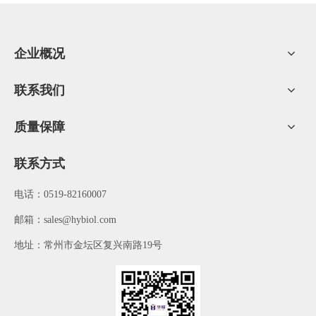
3、根据先进先出原则，根据肠衣包装箱上的生产日期，先购进的
肠衣先使用。
企业概况
肠衣对于香肠肠的肉质的保存是非常重要的，虽然肠衣有阻隔性，
但是必须进行保存，保证香肠的香气，不能变质。
联系我们
肠衣的储存质量与香肠制品的质量有严密的关系，所以我们一定要
保证猪肠衣干净卫生。
质量保障
联系方式
电话：0519-82160007
​邮箱：
sales@hybiol.com
地址：常州市金坛区复兴南路19号