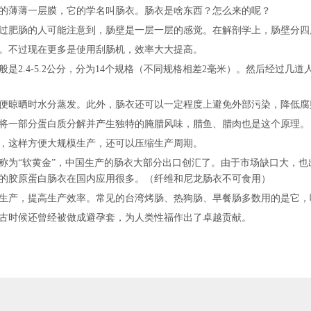
的薄薄一层膜，它的学名叫肠衣。肠衣是啥东西？怎么来的呢？
过肥肠的人可能注意到，肠壁是一层一层的感觉。在解剖学上，肠壁分四
。不过现在更多是使用刮肠机，效率大大提高。
是2.4-5.2公分，分为14个规格（不同规格相差2毫米）。然后经过几
便晾晒时水分蒸发。此外，肠衣还可以一定程度上避免外部污染，降低腐
将一部分蛋白质分解并产生独特的腌腊风味，腊鱼、腊肉也是这个原理。
，这样方便大规模生产，还可以压缩生产周期。
称为“软黄金”，中国生产的肠衣大部分出口创汇了。由于市场缺口大，
的胶原蛋白肠衣在国内应用很多。（纤维和尼龙肠衣不可食用）
生产，提高生产效率。常见的台湾烤肠、热狗肠、早餐肠多数用的是它，
古时候还曾经被做成避孕套，为人类性福作出了卓越贡献。