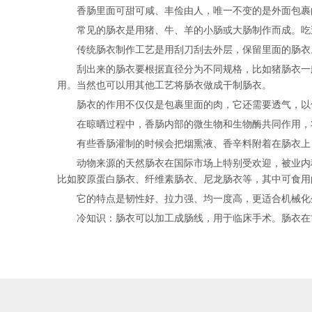
香肠里面可甜可咸、丰俭由人，唯一不变的是外面包裹
常见的肠衣是用猪、牛、羊的小肠或大肠制作而成。吃
传统肠衣制作工艺是用刮刀刮去外层，保留里面的肠衣
刮出来的肠衣要根据直径分为不同规格，比如猪肠衣一般
用。当然也可以用其他工艺将肠衣做成干制肠衣。
肠衣的作用不仅仅是包裹里面的肉，它还需要透气，以
在晾晒过程中，香肠内部的微生物和生物酶共同作用，
有些香肠灌制的时候会把烟熏液、香辛料附着在肠衣上
动物来源的天然肠衣在国际市场上特别受欢迎，被业内
比如胶原蛋白肠衣、纤维素肠衣、尼龙肠衣等，其中可食用
它的特点是韧性好、拉力强、均一度高，更适合机械化
冷知识：肠衣可以加工成肠线，用于临床手术。肠衣在