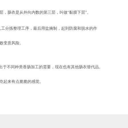
层，肠衣是从外向内数的第三层，叫做“黏膜下层”。
道人工分拣整理工序，最后用盐腌制，起到防腐和脱水的作
败变质风险。
也出于不同种类香肠加工的需要，现在也有其他肠衣替代品。
吃起来有点脆脆的感觉。