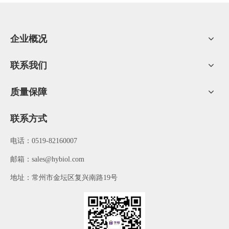
在灌肠或在杀菌过程中造成肠衣爆裂，轻者会在香肠存放或销售过
程中因肠衣结构被破坏而使其阻隔性下降，香肠会提前氧化变质或
企业概况
细菌进入香肠内部造成香肠腐败从而失去食用价值。②肠衣在高
联系我们
温、潮湿的条件下贮存会使香肠变形、收缩率下降、规格发生变
质量保障
化。③肠衣长时间的贮存，由于贮存条件的不完备，会使肠衣变
联系方式
形，造成损失。一般建议贮存期为3个月。
电话：0519-82160007
​邮箱：
sales@hybiol.com
地址：常州市金坛区复兴南路19号