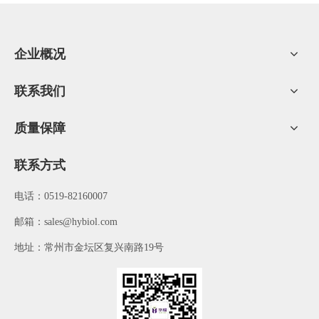
牛肉肠衣：牛肉肠衣非常耐用，可以非常大，可以用来制作各种大
型香肠或腊肠。使用牛肉肠衣的好处之一是可以去除大量脂肪，为
香肠肉留下一个非常瘦削的容器。
企业概况
人造肠衣：人造肠衣有多种形式，如塑料肠衣、纤维肠衣和纤维素
肠衣等。塑料肠衣很厚，可以防止水分和细菌接触到肉里，同时也
联系我们
有助于保持硬香肠的形状。纤维肠衣可以由不同类型的纤维制成，
而且非常结实；肠衣内的蛋白质衬里也能使它们在香肠变干时收
缩。后一种人造香肠肠衣是由软骨和动物骨骼中提取的胶原蛋白制
质量保障
成的，可以食用。
综上所述，选择哪种肠衣更适合做香肠，取决于您想要制作的香肠
联系方式
类型和个人偏好。
电话：0519-82160007
​邮箱：
sales@hybiol.com
地址：常州市金坛区复兴南路19号